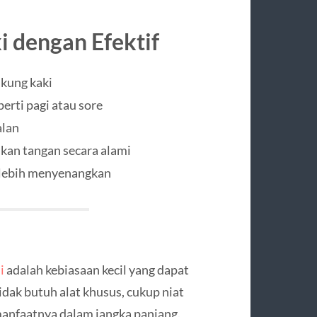
i dengan Efektif
kung kaki
perti pagi atau sore
alan
nkan tangan secara alami
 lebih menyenangkan
i
adalah kebiasaan kecil yang dapat
dak butuh alat khusus, cukup niat
 manfaatnya dalam jangka panjang.