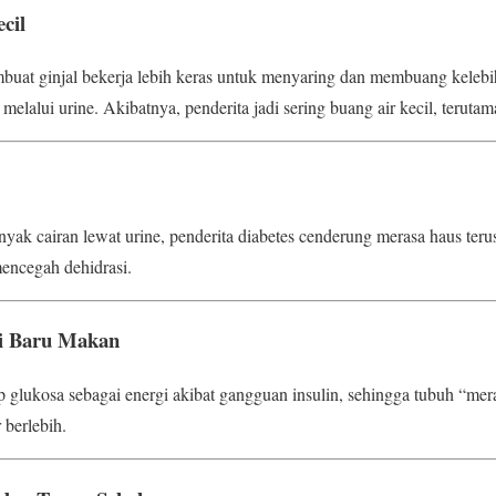
cil
mbuat ginjal bekerja lebih keras untuk menyaring dan membuang keleb
elalui urine. Akibatnya, penderita jadi sering buang air kecil, terutam
yak cairan lewat urine, penderita diabetes cenderung merasa haus teru
encegah dehidrasi.
i Baru Makan
p glukosa sebagai energi akibat gangguan insulin, sehingga tubuh “me
 berlebih.