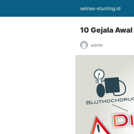
setnas-stunting.id
10 Gejala Awal
admin